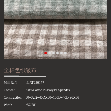
全棉色织皱布
Mill Ref# :LAT220177
Content :98%Cotton1%Poly1%Spandex
Construction :50+32/2+40DX50+150D+40D 96X86
Width :57/58"