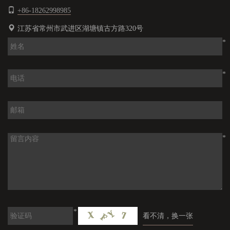
+86-18262998985
江苏省常州市武进区湖塘镇古方路320号
*
*
*
*
看不清，换一张