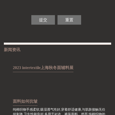
新闻资讯
2023 intertextile上海秋冬面辅料展
面料如何抗皱
纯棉织物手感柔软,吸湿透气性好,穿着舒适健康,与肌肤接触无任
何刺激,卫生性能良好,多用于衬衣、裤装面料。然而,纯棉织物的