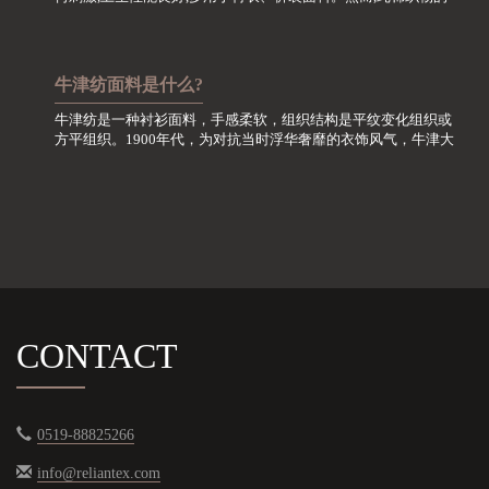
最大缺点就是极易起皱,在洗涤护理方面尤其需要关注。
牛津纺面料是什么?
牛津纺是一种衬衫面料，手感柔软，组织结构是平纹变化组织或
方平组织。1900年代，为对抗当时浮华奢靡的衣饰风气，牛津大
学一小撮特立独行的学生，自行采用精梳棉织面料进行设计加
工，此面料呈双色效应，色泽调和文静，透气性好，舒适...
CONTACT
0519-88825266
info@reliantex.com